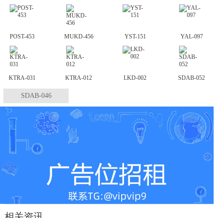
POST-453
MUKD-456
YST-151
YAL-097
KTRA-031
KTRA-012
LKD-002
SDAB-052
SDAB-046
相关资讯