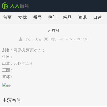
首页
女优
番号
热门
极品
资讯
口述
河原枫
作者：佚名
时间：2019-07-12 19:43:03
别名：
河原枫,河原かえで
生日：
出道：
2017年11月
三围：
罩杯：
主演番号