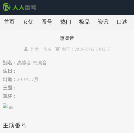
首页
女优
番号
热门
极品
资讯
口述
惠凛音
作者：佚名
时间：2019-07-12 19:42:57
别名：
惠凛音,恵凛音
生日：
出道：
2019年7月
三围：
罩杯：
主演番号